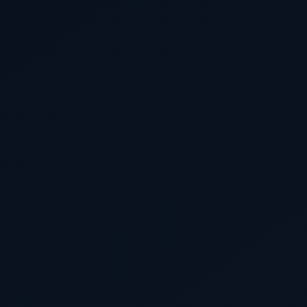
安东尼布莱克是魔术队的重要得分点，他拥有出色的突破能力和
投篮技巧，能够在关键时刻为球队贡献稳定的得分保罗班凯罗
保罗。 3月，LBJ连续三次获得周最佳，打破NBA记录 4月21日
LBJ的第三个赛季，场均314分，66个助攻，70个篮板，在LBJ之
前，NBA历史上只有飞人乔丹“教父”维斯特...
爱游戏中国-关于克里夫兰骑士发布备战花
絮，清晨刷新队史纪录，NBA季后赛任务
艰巨，赛季目标并未改变的信息
相比湖人和凯尔特人，克里夫兰骑士似乎真的没有几个巨星5奥
斯汀·卡尔奥斯汀·卡尔是美国著名的篮球运动员奥斯汀·卡尔不仅
得到了克利夫兰球迷的认可，也征服了大多数NBA球迷的心作
为骑士历史上第一代特权球员和职业篮球运动员，奥斯汀·卡尔
的情况并不理想1974年的重伤相当于毁了他上升期的竞技水平。