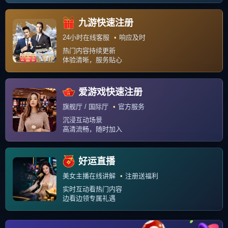
常见运动损伤防护与康复
钻石联赛
关于我们
其他
加载中...
首页
> 赛季目标并未改变
联系信息
全国咨询热线：400-888-8888
移动电话：
13964618888
图文传真：
400-888-8888
腾讯 QQ：
123456