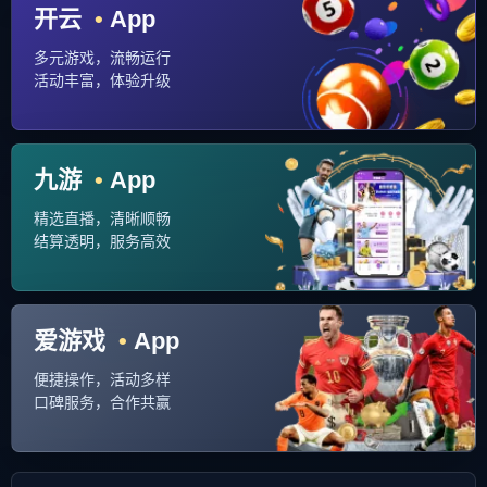
电子邮箱：
admin@qq.com
公司地址：
北京西环
搜索
赛季目标并未改变
爱游戏平台-今晨马德里竞技官宣签约：国
王杯节点到来，目标明确，赛季目标并未
改变的简单介绍
200304赛季，皇家马德里在赛季末崩盘，先是在西班牙国王杯决