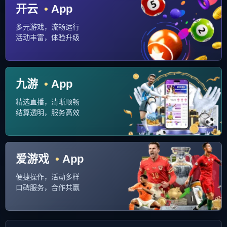
公司地址：
北京西环
搜索
关于我们
关于我
爱游戏中国
们
爱游戏自品牌创立以来，始终坚持“创新、专业、用户至上”的
爱
游戏
理念，致力于为广大用户打造一个集游戏娱乐、体育互动和
移动体验于一体的
爱游戏首页
综合娱乐平台。我
爱游戏APP
们深
知，用户不仅需要便捷与高效的服务，更希望在平台中获得安
全、优质的体验。爱游戏首页和爱游戏官网作为官方权威入口，
为用户提供信息展示、游戏下载、服务支持等全方位功能，让每
一位玩家都能轻松获取最新资讯，畅享正版游戏和优质服务。爱
游戏中国则展现了平台的本土化服务与深耕能力，使用户在国内
市场也能体验到国际水准的服务品质。