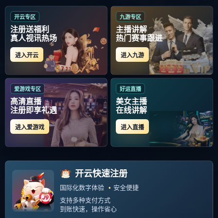
首页
综合球星
球员转会
伤病情况
数据表现
篮球新闻
球队战术分析/战绩预测
赛事商业化/俱乐部运营
足球赛事
欧冠
五大联赛
中超
综合资讯
体育科技/政策法规变化
科学健身方法
田径赛事
常见运动损伤防护与康复