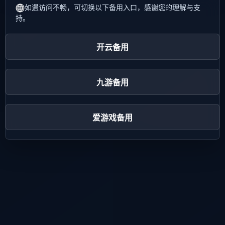
相比湖人和凯尔特人，克里夫兰骑士似乎真的没有几个巨星
5奥斯汀·卡尔奥斯汀·卡尔是
爱游戏首页
美国著名的篮球运动员
奥斯汀·卡尔不仅得到了
爱游戏中国
克利夫兰球迷的认可，也征
服了
爱游戏APP
大多数NBA球迷的心作为骑士历史上第一代特
权球员和职业篮球运动员，奥斯汀·卡尔的情况并不理想1974年
的重伤相当于毁了
爱游戏
他
爱游戏体育
上升期的竞技水平。
在赛季开局阶段，迈阿密热火和洛杉矶快船分别创造了最长
连败纪录，两队在19881989赛季和19981999赛季中，均遭遇了17
连败综上所述，NBA历史上最长连败纪录为24场，由克里夫兰
骑士在1982年创造同时，在同一赛季内，温哥华灰熊和丹弗掘金
共同保持了最长连败纪录23场而在赛季开局阶段，迈阿密热火和
洛杉矶。
单赛季季后赛三分球记录是98个，由勇士队的斯蒂芬库里在