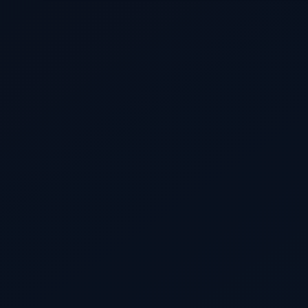
移动电话：
13964618888
图文传真：
400-888-8888
腾讯 QQ：
123456
电子邮箱：
admin@qq.com
公司地址：
北京西环
搜索
爱游戏平台-今晨马德里竞技官宣签约：
编辑：xjunn
时间：2026-03-16 20:00:29
栏目：
伤病情况
查看: 37
200304赛季，皇家马德里在赛季末崩盘，先是
爱游戏体育
在
明确了
爱游戏首页
硬核抗疫的方针后，应急措施及时到位，总