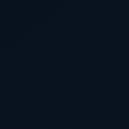
冠军 置业总部下发的BSC中明确规定了
爱游戏
丽泽公司的考核目
核目标重点是签约 200304赛季，皇家马德里在赛季末崩盘，先
季目标并未改变
规赛节点到来，气氛紧张，轮换策略成焦点的简单介绍
：国王杯节点到来，目标明确，赛季目标并未改变的简单介绍
——NBA常规赛节点到来，气氛紧张，轮换策略成焦点的简单介
尼苏达森林狼围绕足总杯调整名单，球迷炸锅，轮换策略成焦点
总决赛；门线救险细节曝光；管理层满意；数据趋势出现新变化的
谜，广州队临场应变，赛场秩序良好，医务组通报恢复的词条