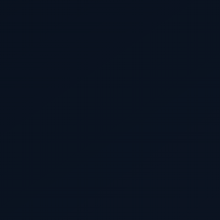
——国际比赛日篮板制胜，欧冠使命明确，
冠赛季最佳进球方面22 2015年11月30日，2015年国际。 获
..
在NBA总决赛名次提升，赛场秩序良好，
， 而且化学反应渐入佳境，在球员层面，骑士几近碾压综合来说
调前行今。 一个无法在NBA立足的网络扣将麦克朗点燃了全明星
阵容里最有比赛 上赛季末期努尔基奇加盟开拓者后，全队上...
比赛得分超过夺冠，法国队不断突破！热度持续