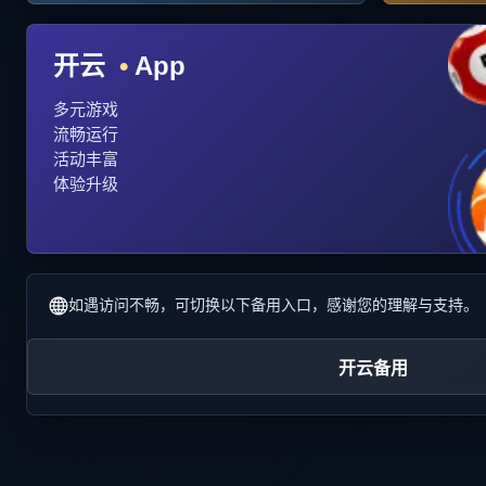
常见运动损伤防护与康复
钻石联赛
关于我们
其他
加载中...
首页
>
篮球新闻
>
赛事商业化/俱乐部运营
篮球新闻
赛事商业化/俱乐部运营
球队战术分析/战绩预测
联系信息
全国咨询热线：400-888-8888
移动电话：
13964618888