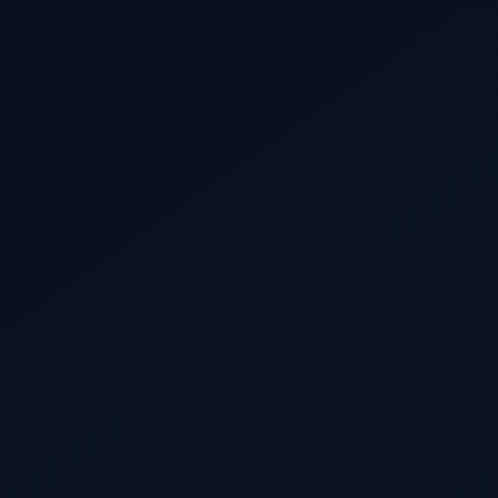
尔外线爆发备战NBA总决赛，气氛紧张，细
西班牙人不 不过球队外线投射薄弱，缺少稳定第二持球点，客场体能与节