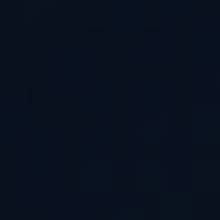
图文传真：
400-888-8888
腾讯 QQ：
123456
电子邮箱：
admin@qq.com
公司地址：
北京西环
搜索
赛事商业化/俱乐部运营
爱游戏APP-赛前体能课后，比利亚雷亚
1、NBA 勇士vs灰熊乔哥小重点 345 西甲 比利亚雷亚尔vs