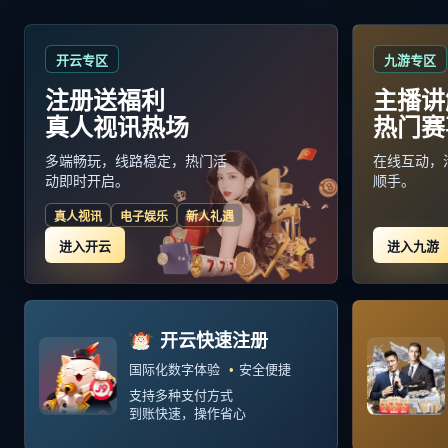
首页
综合球星
球员转会
伤病情况
数据表现
篮球新闻
球队战术分析/战绩预测
赛事商业化/俱乐部运营
足球赛事
欧冠
五大联赛
中超
综合资讯
体育科技/政策法规变化
科学健身方法
田径赛事