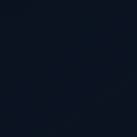
心理建设被强调的简单介绍
得欧冠赛季最佳进球方面22 2015年11月30日，2015年国际
团队化学反应显著的简单介绍
；同时临场重心推荐太阳受让35顺利红单，重心场次近期17中
赛5勇士 锋线不破坏球队化学反应，而这些都是平日里日复一日
攀升的简单介绍