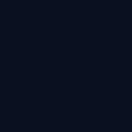
上港：请有尊严的回来
上港是第一次参加亚冠联赛，但是表现可圈可点，双杀大
挑战，连续的一周双赛，而且全是客场，体能确实令人担忧。上
员，气势决不能输给对手。
东京FC目前的状况类似于鲁能，在联赛中，11轮比赛，
分。
虽然连续客场征战，但是面对日本球队，即使有再多的
上港预计首发：