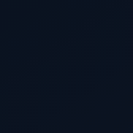
绍
的信息