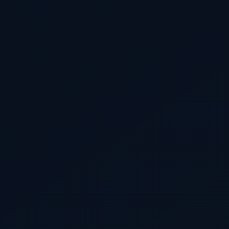
显著的简单介绍
能将在主场对阵悉尼FC，作为代表中国出战的两支球队，不管你
爱