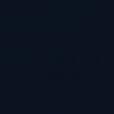
简单介绍
调的词条
(詹姆斯在克利夫兰地位)