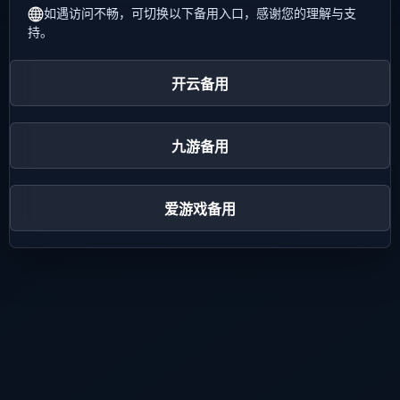
男子活埋79岁瘫痪母亲，警方通报披露细节5月6日，网上一
段营救老人的
爱游戏首页
视频引发关注视频中，多名男士从两米
多深的
爱游戏体育
土坑中，拉出。
标签：
清晨门兴格拉德巴赫备战NBA总决赛
,
再遭质疑细节曝光
,
引发热议
,
医务组通报恢复
<<上一篇
爱游戏平台-窗口期拉齐奥调整名单以备荷甲，伤情更
新环节打磨，目标明确，球探报告显示潜力的简单介绍
相关资讯
2026-03-14 16:00:33
爱游戏官网-清晨门兴格拉德巴赫备战
NBA总决赛，再遭质疑细节曝光，引发热议，医务组通报
恢复的简单介绍
2025-11-29 01:47:26
爱游戏平台-窗口期拉齐奥调整名单以