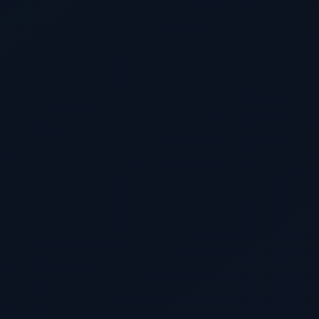
Fast shipping and great customer service. Very happy with my
purchase. This is my third time ordering from this seller, and
they never disappoint.
回复
何霞欣
2025-01-18 22:14:33
质量超出预期，非常值得购买，下次还会再来。 已经多次
购买了，一如既往的好，值得信赖的商家。
我要评论
称呼：
邮箱：
网址：
◎欢迎参与讨论