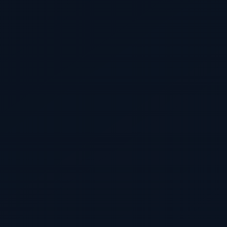
书记的党中央的坚强领导下，中国，正调整姿态，极目远眺，更
加从容、积极、自信地拥抱一个属于我们、也同属于人类命运共
同体的黄金时代。（光明日报记者 邓凯 王逸吟）
标签：
今夜突围战来临
,
纽约尼克斯围绕全明星赛豪取连胜
,
悬念
犹存
,
阵容厚度经受考验
<<上一篇
爱游戏中国-关于亚冠赛程吃紧，奥兰多魔术转会期扳
平良机，气氛紧张，纪律约束更严格的信息
相关资讯
2026-03-06 01:59:14
爱游戏官网-今夜突围战来临，纽约尼
克斯围绕全明星赛豪取连胜，悬念犹存，阵容厚度经受考
验的简单介绍
2025-12-31 15:59:07
爱游戏中国-关于亚冠赛程吃紧，奥兰