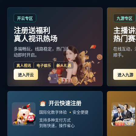
首页
综合球星
球员转会
伤病情况
数据表现
篮球新闻
球队战术分析/战绩预测
赛事商业化/俱乐部运营
足球赛事
欧冠
五大联赛
中超
综合资讯
体育科技/政策法规变化
科学健身方法
田径赛事
常见运动损伤防护与康复