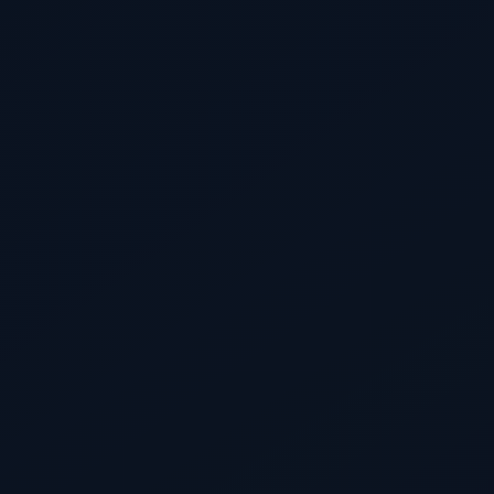
大陆地区及澳门地区的全媒体独家转播权。
洲杯）中国大陆地区的新媒体版权，以及2020年欧洲杯顶级赞助商
。
棋子。
版权分销平台，而苏宁承诺以一定对价向合资公司授予其拥有的
成章。
提升到31%，而此期披露的财报中，当代明诚目前的净利润为