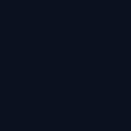
公司地址：
北京西环
搜索
爱游戏中国-关于印第安纳步行者迎法甲
编辑：xjunn
时间：2025-12-01 16:46:36
栏目：
其他
查看: 571
本文经体育产业生态圈授权 优董中国董事俱乐部转载，
34亿！当代明诚100%收购新英体育的
爱游戏平台
公告
虽然早在4月时这桩交易就已经得到了
爱游戏中国
，但
34亿！当代明诚100%收购新英体育