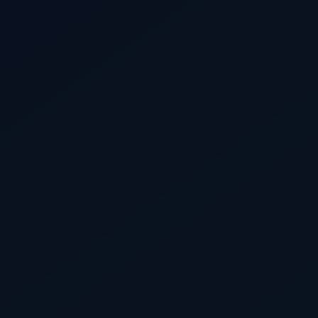
尽管作为一家风投机构，寻找退出方案是必修课，但对于体育公
也拉开了IDG投资体育的序幕。然而，在英超版权经营上，天盛由于
变迁。而IDG对于英超版权的初次投资，随着天盛的破产打了水
中国把英超版权的生意做通了。