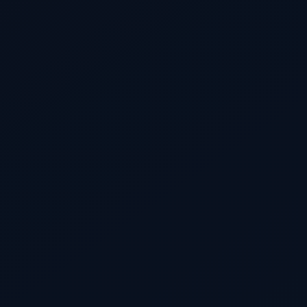
限公司，以购买此次重组标的Super Sports Media Inc.
爱
当代明诚文化股份有限公司发布公告，当代明诚以34亿人民币的价
公司所有者净利润超1.
爱游戏首页
77亿（未经审计数据）。这样
进一步完善体育业务布局，并发挥新英体育与现有各体育板块的
本，也成功上演一出功成身退的好戏，在资本市场得到了充足的回
个国家每个新兴行业的发展。借着互联网红利的热潮，投资腾讯
观规律。在去年年底，他们投资了里昂集团20%的股权，并与ID