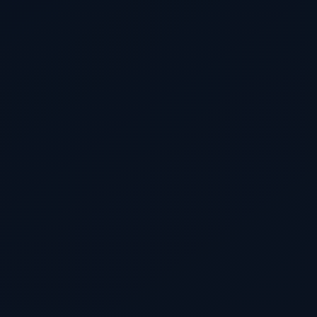
G资本与新雅迪传媒共同投资，打造出了新英体育。随后，他们陆续拿下
从0到1”的过程。英超的转播费用，从最初的百万级分销价格，
作，在香港联交所借助香港文化传信有限公司，完成上市的操作
估值在38.75亿港币，尽调显示，截止2015年新英体育共获利6
未来的想象空间。
故事就被强行切到了最终章。2016年11月18日，当苏宁集团以7