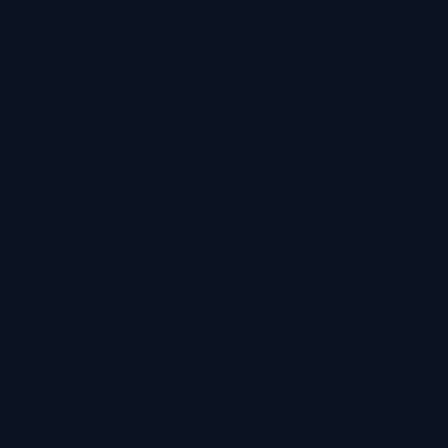
6年底，IDG收购法甲里昂部分股权的新闻发布会上，身为IDG
水尽的地步，只是原来需要走两步就能到了一个新高度的状态，
要怎样调整呢？
是其股东IDG资本近乎完美的退出方式，所以，IDG资本仍然
雪上加霜，他们宣布，终止有关可能收购新英体育之事项，其谋求
。4月13日晚当代明诚的公告宣布他们准备抢下这个散落在巨
的完成了退出。