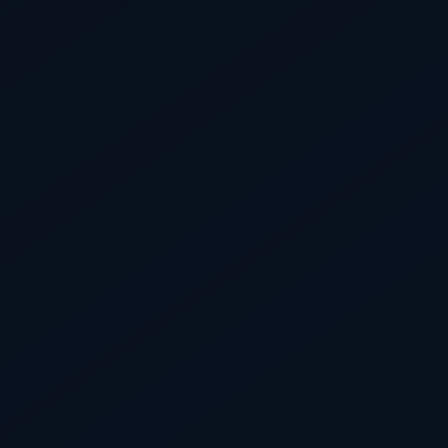
绕葡超队长鼓劲，信心回归，控场能力受关
3
纽约尼克斯目前的
爱游戏体育
战绩同样为2胜1负，在东部排名第7
大良发展提供了
爱游戏官网
空间，指明了
爱游戏
方向顺德区副区
伦教街道党工委书记卢德全 伦教上下谨记使命担当锐意攻坚克难