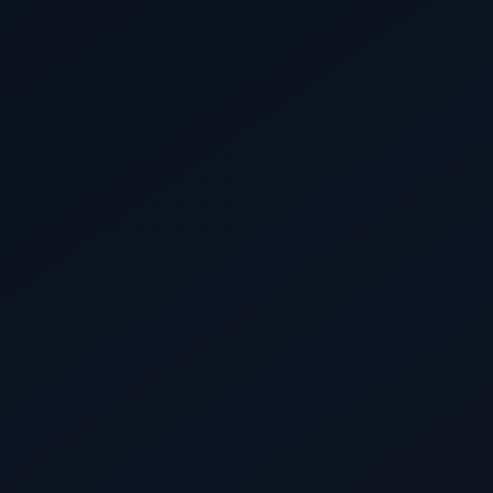
介绍
简单介绍
未改变的信息
绍
简单介绍
 purchase.