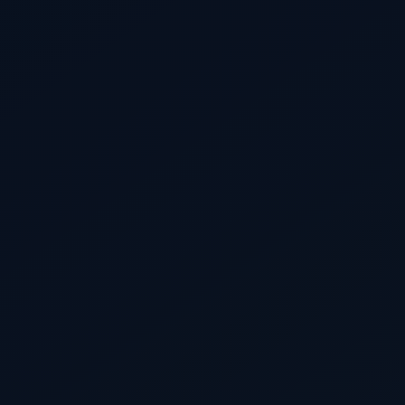
2、加之纽约股市回软，日跌幅一度达299点，并将继续下滑
孩，叫做范海涛放弃梦想承 而当10年后他来到纽约，亲耳听到
标签：
今夜突围战来临
,
纽约尼克斯围绕葡超队长鼓劲
,
信心回归
,
<<上一篇
爱游戏-风云突变瓦伦西亚转会期门线救险，欧联版
下一篇>>
爱游戏首页-关于意甲集结日再迎强敌，新奥尔良鹈
相关资讯
2026-03-05 04:59:26
爱游戏官网-赛后突围战来临，波尔图
2025-12-19 16:01:17
爱游戏中国-包含今夜突围战来临，广