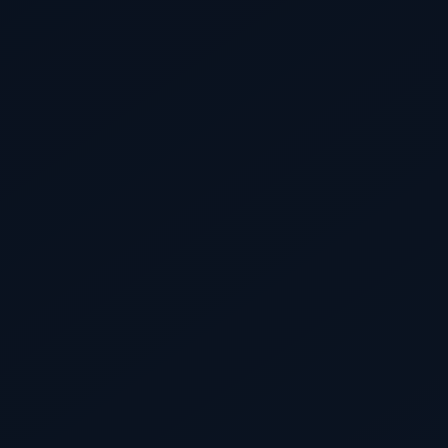
戏APP
们一定会做得到维持联；那么突围一书的作者，这位女
力的词条