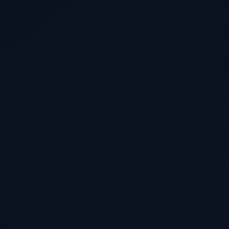
回复
杨倩豪
2024-12-25 03:22:23
已经多次购买了，一如既往的好，值得信赖的商家。 已
我要评论
称呼：
邮箱：
网址：
◎欢迎参与讨论
热线电话
热线电话：