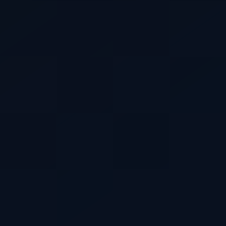
图文传真：
400-888-8888
腾讯 QQ：
123456
电子邮箱：
admin@qq.com
公司地址：
北京西环
搜索
爱游戏-今夜突围战来临，纽约尼克斯围
编辑：xjunn
时间：2025-11-23 00:51:20
栏目：
钻石联赛
查看: 42
1、关注“老五看球”，获取更多赛事资讯前言“三十六计” 
戏中国
千亩产业园区顺德红岗科技城，清晖园片区旧城改造，为
政府的
爱游戏平台
统一部署，以“品质容桂用'芯'智造”为目标