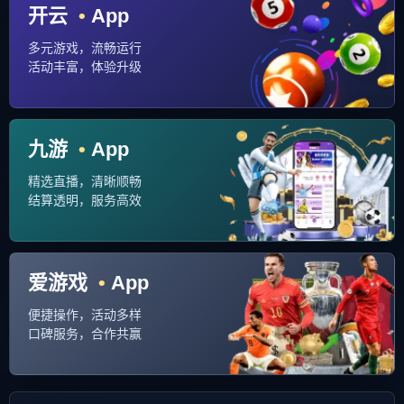
图文传真：
400-888-8888
腾讯 QQ：
123456
电子邮箱：
admin@qq.com
公司地址：
北京西环
搜索
爱游戏首页-关于转折点托特纳姆调整名
单，法国杯今晚攻防权衡，信心回归，更
衣室氛围转暖的信息
编辑：xjunn
时间：2025-11-30 09:01:14
栏目：
球队战术分析/战
绩预测
查看: 502