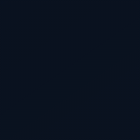
到10月24日也就是周一结束
最后两天，简单粗暴
抽TA
赢取大乐透体验券+加油卡
哪里去抽？
1、关注“杭州体彩”（微信号：hztycp）
2、回复“抽TA”或者点击菜单-【乐透好礼】-【抽TA】，就
可以扫描二维码进入抽奖活动页面，抽取大乐透体验券和加油
卡，获得免费中大奖的机会。