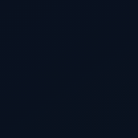
毕尔巴鄂竞技VS奥萨苏纳
南安普顿VS切尔西
科隆VS汉
每日一抽
“体彩大乐透 爱你有礼油”
免费抽奖