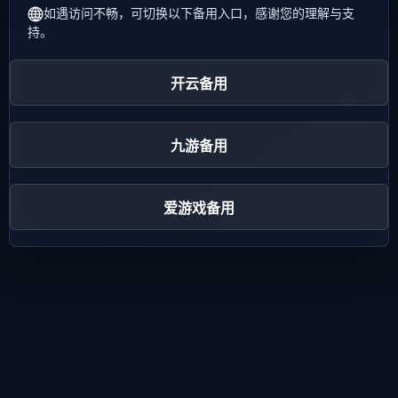
本期看点
红蓝大战红军可保不败
受赔率支持大巴黎力克马赛
抽TA
赢取大乐透体验券+加油卡
竞彩分析师
林思文（国家体彩中心认证国家级足彩培训师）