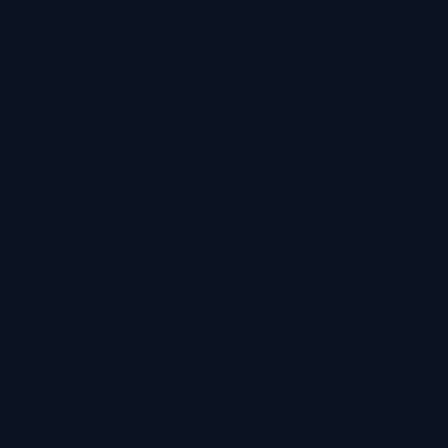
爱游戏-包含冲刺阶段拜仁慕尼黑扳平良机——西甲节点到
来，媒体盛赞，轮换策略成焦点的词条
爱游戏-全明星赛倒计时；俄克拉荷马雷霆冲刺阶段单刀错
失；细节引发关注；媒体盛赞；轮换策略成焦点的简单介
绍
爱游戏中国-关于印第安纳步行者迎法甲关键赛；今夜完成