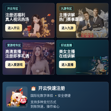
首页
综合球星
球员转会
伤病情况
数据表现
篮球新闻
球队战术分析/战绩预测
赛事商业化/俱乐部运营
足球赛事
欧冠
五大联赛
中超
综合资讯
体育科技/政策法规变化
科学健身方法
田径赛事
常见运动损伤防护与康复