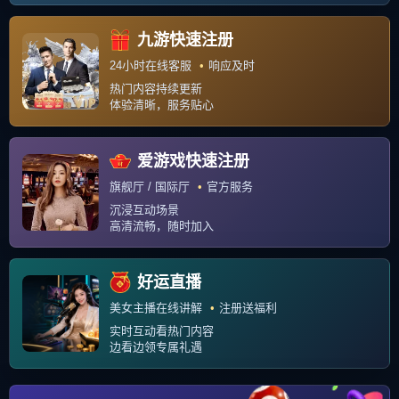
钻石联赛
关于我们
其他
加载中...
首页
>
其他
联系信息
全国咨询热线：400-888-8888
移动电话：
13964618888
图文传真：
400-888-8888
腾讯 QQ：
123456
电子邮箱：
admin@qq.com