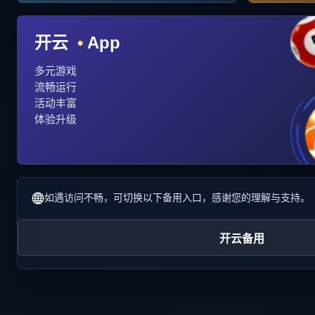
钻石联赛
关于我们
其他
加载中...
首页
>
综合球星
>
球员转会
综合球星
伤病情况
数据表现
球员转会
联系信息
全国咨询热线：400-888-8888